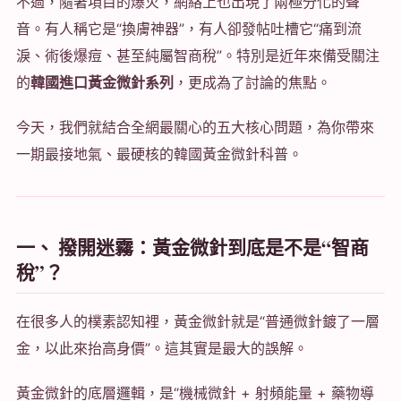
不過，隨著項目的爆火，網絡上也出現了兩極分化的聲
音。有人稱它是“換膚神器”，有人卻發帖吐槽它“痛到流
淚、術後爆痘、甚至純屬智商稅”。特別是近年來備受關注
的
韓國進口黃金微針系列
，更成為了討論的焦點。
今天，我們就結合全網最關心的五大核心問題，為你帶來
一期最接地氣、最硬核的韓國黃金微針科普。
一、 撥開迷霧：黃金微針到底是不是“智商
稅”？
在很多人的樸素認知裡，黃金微針就是“普通微針鍍了一層
金，以此來抬高身價”。這其實是最大的誤解。
黃金微針的底層邏輯，是“機械微針 + 射頻能量 + 藥物導