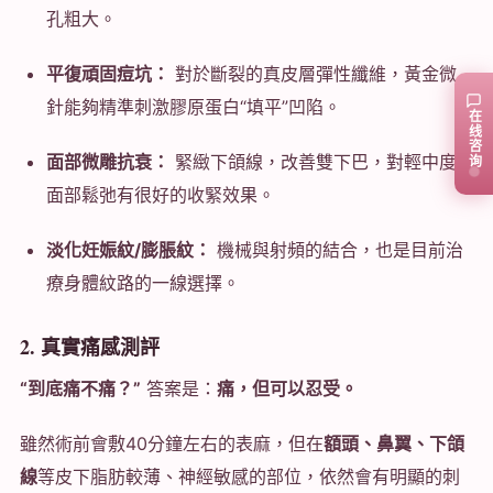
孔粗大。
平復頑固痘坑：
對於斷裂的真皮層彈性纖維，黃金微
針能夠精準刺激膠原蛋白“填平”凹陷。
在线咨询
面部微雕抗衰：
緊緻下頜線，改善雙下巴，對輕中度
面部鬆弛有很好的收緊效果。
淡化妊娠紋/膨脹紋：
機械與射頻的結合，也是目前治
療身體紋路的一線選擇。
2. 真實痛感測評
“到底痛不痛？”
答案是：
痛，但可以忍受。
雖然術前會敷40分鐘左右的表麻，但在
額頭、鼻翼、下頜
線
等皮下脂肪較薄、神經敏感的部位，依然會有明顯的刺