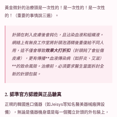
黃金微針的治療頭是一次性的！是一次性的！是一次性
的！（重要的事情說三遍）。
針頭在刺入皮膚後會鈍化，且沾染血液和組織液。
網絡上有無良工作室將針頭泡酒精後重復給不同人
用，這不僅會導致
效果大打折扣
（針頭鈍了會扯傷
皮膚），更有傳播**血液傳染病（如肝炎、艾滋）
**的致命風險。治療前，必須要求醫生當面拆封全
新的針頭包裝。
2. 認準官方認證與正品驗真
正規的韓國進口儀器（如Jeisys等知名醫美器械廠牌設
備），無論是儀器機身還是每一個獨立針頭的外包裝上，