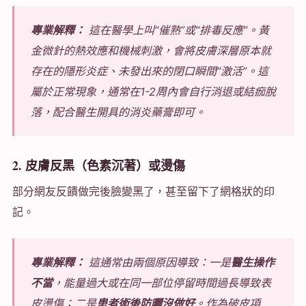
專業解釋：
這在醫學上叫“催熟”或“排毒反應”。黃
金微針的熱效應和機械刺激，會將皮膚深層原本就
存在的隱形炎症、未發出來的閉口瞬間“激活”。這
屬於正常現象，通常在1-2周內會自行消退或結痂脫
落，配合醫生開具的消炎藥膏即可。
2. 皮膚反黑（色素沉著）或燙傷
部分網友反饋做完後臉變黑了，甚至留下了網格狀的印
記。
專業解釋：
這通常由兩個原因導致：一是
醫生操作
不當
，能量過大或在同一部位停留時間過長導致表
皮燙傷；二是
患者術後防曬沒做好
。作為破皮項