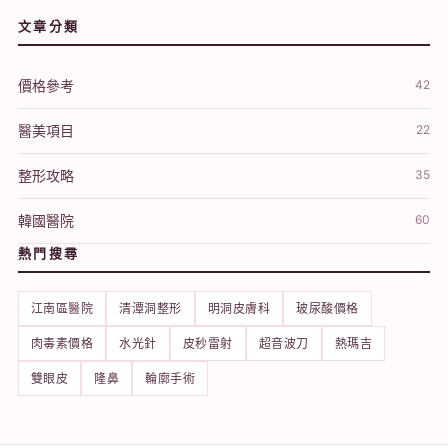
文章分類
價格參考
42
醫美項目
22
整形攻略
35
韓國醫院
60
熱門搜尋
江南區醫院
清潭洞整形
明洞皮膚科
玻尿酸價格
肉毒素價格
水光針
皮秒雷射
超音波刀
熱瑪吉
雙眼皮
隆鼻
輪廓手術