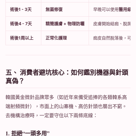
術後1 - 3天
無菌修復
早晚可以使用
醫用級修
術後4 - 7天
精簡護膚 + 物理防曬
皮膚開始結痂、脫屑。
術後1周以上
正常化護理
痂皮自然脫落後，可恢
五、 消費者避坑核心：如何鑑別機器與針頭
真偽？
韓國黃金微針品牌眾多（如近年來備受追捧的各類韓系高
端射頻微針），市面上的山寨機、高仿針頭也層出不窮。
去機構治療時，一定要守住以下兩條底線：
1. 拒絕“一頭多用”