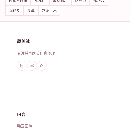
肉毒素价格
水光针
皮秒激光
超声刀
热玛吉
双眼皮
隆鼻
轮廓手术
颜美社
专注韩国医美信息整理。
内容
韩国医院