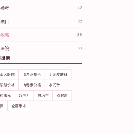
格参考
42
美项目
22
形攻略
35
国医院
60
门搜索
南区医院
清潭洞整形
明洞皮肤科
尿酸价格
肉毒素价格
水光针
秒激光
超声刀
热玛吉
双眼皮
鼻
轮廓手术