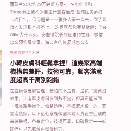
丽珠兰2CC约29万韩币方案-，在小红书和
Threads上被不少自由行旅客当成“赴韩医美必打
卡项目”-。 但问题是——很多人第一次去，到了现
场才发现根本排不上。 这篇就帮你完整拆解：The
Ollim为什么火、安殷徹院长到底难约在哪、微信
怎么预约最省事、海云台的恢复期怎么安
整形攻略
7月21日
小韓皮膚科輕鬆拿捏！這幾家高端
機構無差評，技術可靠，顧客滿意
度超高千萬別跑錯
在首爾做皮膚管理，最怕的不是貴，是花了錢還沒
效果。江南區皮膚科多到數不完，但真正能做到
「院長親手操作、價格透明、不搞流水線」的，其
實沒幾家。以下這七家是韓國本地人真正會回購的
高端機構，各有定位，技術可靠，口碑穩定——姊
妹們可以先收藏再慢慢研究。