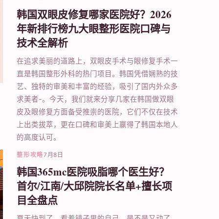
韩国双眼皮修复哪家医院好？2026
年新排行榜九大眼整形医院口碑与
技术全解析
在追求美丽的道路上，双眼皮手术与眼修复手术一
直是韩国整形外科的热门项目。韩国凭借娴熟的技
艺、独特的审美和丰富的经验，吸引了国内外众多
求美者-。今天，我们就来分享几家在韩国做双眼
皮及眼修复方面备受推崇的医院，它们不仅在技术
上出类拔萃，更在口碑和审美上赢得了韩国本地人
的高度认可。
整形攻略
7月8日
韩国365mc医院吸脂哪个医生好？
首尔/江南/大邱院院长名单+擅长项
目全盘点
夏天快到了，看着镜子里的自己，是不是又动了