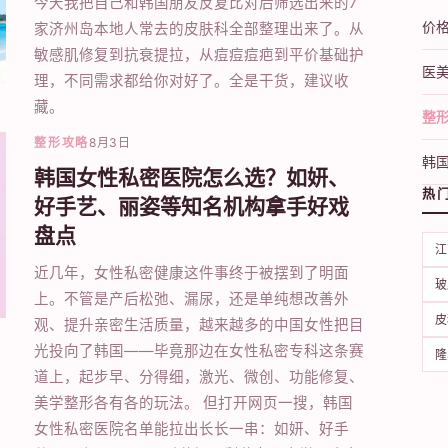
今天我把自己和韩国朋友反复比对后筛选出来的7
价
家济州岛本地人常去的皮肤科全部整理出来了。从
敏感肌修复到抗衰提拉，从痘痘痘疤到平价基础护
医
理，不同需求都给你对好了。全是干货，建议收
藏。
整
整形攻略
8月3日
韩
韩国女性私密医院怎么选？如妍、
热
好手艺、丽姿等知名机构拿手好戏
盘点
江
近几年，女性私密健康这件事终于被摆到了明面
玻
上。不管是产后松弛、漏尿，还是单纯想改善外
皮
观、提升亲密生活质量，越来越多的中国女性把目
光投向了韩国——毕竟那边在女性私密专科这条赛
隆
道上，起步早、分得细，激光、微创、功能修复、
美学整形各有各的玩法。 但打开网页一搜，韩国
女性私密医院名单能拉出长长一串：如妍、好手