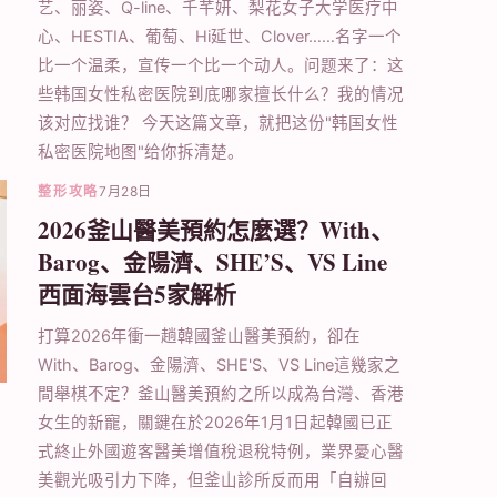
艺、丽姿、Q-line、千芊妍、梨花女子大学医疗中
心、HESTIA、葡萄、Hi延世、Clover……名字一个
比一个温柔，宣传一个比一个动人。问题来了：这
些韩国女性私密医院到底哪家擅长什么？我的情况
该对应找谁？​ 今天这篇文章，就把这份"韩国女性
私密医院地图"给你拆清楚。
整形攻略
7月28日
2026釜山醫美預約怎麼選？With、
Barog、金陽濟、SHE’S、VS Line
西面海雲台5家解析
打算2026年衝一趟韓國釜山醫美預約，卻在
With、Barog、金陽濟、SHE'S、VS Line這幾家之
間舉棋不定？釜山醫美預約之所以成為台灣、香港
女生的新寵，關鍵在於2026年1月1日起韓國已正
式終止外國遊客醫美增值稅退稅特例，業界憂心醫
美觀光吸引力下降，但釜山診所反而用「自辦回