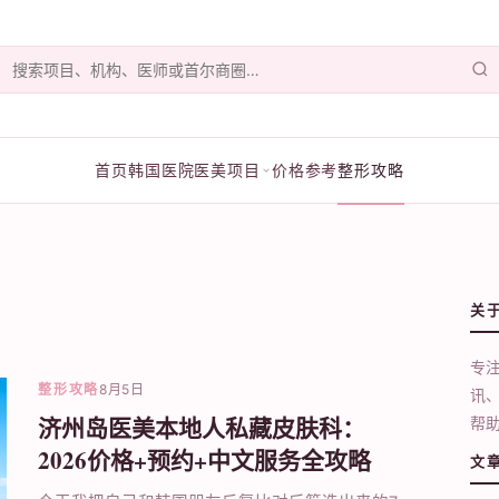
首页
韩国医院
医美项目
价格参考
整形攻略
关
专
整形攻略
8月5日
讯
济州岛医美本地人私藏皮肤科：
帮
2026价格+预约+中文服务全攻略
文