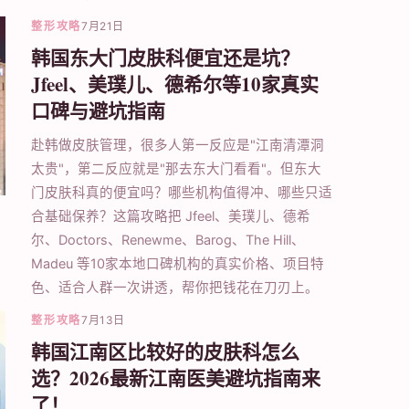
整形攻略
7月21日
韩国东大门皮肤科便宜还是坑？
Jfeel、美璞儿、德希尔等10家真实
口碑与避坑指南
赴韩做皮肤管理，很多人第一反应是"江南清潭洞
太贵"，第二反应就是"那去东大门看看"。但东大
门皮肤科真的便宜吗？哪些机构值得冲、哪些只适
合基础保养？这篇攻略把 Jfeel、美璞儿、德希
尔、Doctors、Renewme、Barog、The Hill、
Madeu 等10家本地口碑机构的真实价格、项目特
色、适合人群一次讲透，帮你把钱花在刀刃上。
整形攻略
7月13日
韩国江南区比较好的皮肤科怎么
选？2026最新江南医美避坑指南来
了！