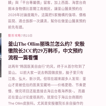
饋」與「平台專屬價」留客，加上西面、海雲台商
圈本身物價比首爾江南親民，讓釜山醫美預約在
2026年討論度飆升。這篇把5家機構的強項、價格
區間、適合族群一次講清，幫你在做釜山醫美預約
前先有譜。
整形攻略
7月23日
釜山The Ollim丽珠兰怎么约？安殷
徹院长2CC约29万韩币，中文预约
流程一篇看懂
这两年“韩国医美自由行”的风，终于从首尔吹到了
釜山。 以前大家一说去韩国做皮肤，脑子里只有
江南、弘大、新沙洞。但现在越来越多人发现：釜
山才是被低估的医美宝藏地——价格更稳、节奏更
慢、做完项目还能直接去海云台看海养肤-。 而最
近在釜山讨论度很高的，就是位于海云台商圈的
The Ollim皮肤科。尤其是安殷徹院长亲自操作的