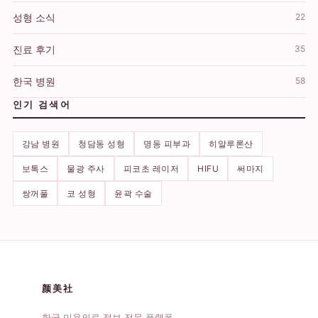
성형 소식
22
진료 후기
35
한국 병원
58
인기 검색어
강남 병원
청담동 성형
명동 피부과
히알루론산
보톡스
물광 주사
피코초 레이저
HIFU
써마지
쌍꺼풀
코 성형
윤곽 수술
颜美社
한국 미용의료 정보 전문 플랫폼.