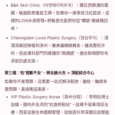
B&A Skin Clinic（비앤에이피부과）：藏在西歸浦的寶
藏，敏感肌修復是王牌。如果你一換季就泛紅起皮，這
裡的LDM水滴管理+舒敏激光能把你從“爛臉”邊緣拽回
來。
Cheongdam Louis Plastic Surgery（청담루이）：清
潭洞基因移植到濟州，審美偏精緻韓系。雖為整形外
科，但皮膚科部門同樣講究“微調感”，適合對細節吹毛
求疵的處女座。
第三檔：怕“規劃不全”、想全臉大改 → 頂配綜合中心
如果你不差預算，且需要一站式解決鬆弛、皺紋、輪廓多
重問題，直接衝這兩家。
VIP Plastic Surgery Korea（濟州分院）：李明柱博士
坐鎮，國內外名流的“抗衰終點站”。這裡不是單項目治
療，而是全臉生命週期管理，從鈦提升到深層拉皮都能