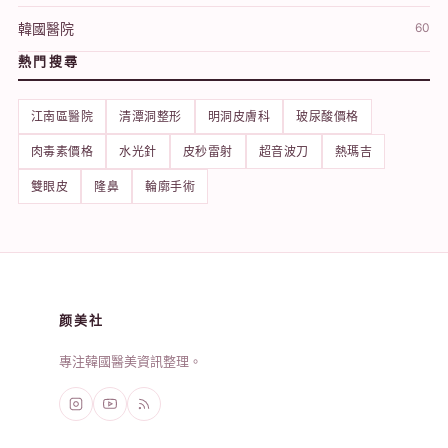
韓國醫院
60
熱門搜尋
江南區醫院
清潭洞整形
明洞皮膚科
玻尿酸價格
肉毒素價格
水光針
皮秒雷射
超音波刀
熱瑪吉
雙眼皮
隆鼻
輪廓手術
颜美社
專注韓國醫美資訊整理。