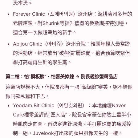
恐本恐。
Forever Clinic（포에버의원）濟州店：深耕濟州多年的
老牌連鎖，對Shurink等提升儀器的參數調控特別穩，
適合第一次做超聲炮的新手。
Abijou Clinic（아비쥬）濟州分院：韓國年輕人最常蹲
的活動店，經常放出“破盤價”麗珠蘭，適合預算吃緊但
想打高端再生針的學生黨。
第二檔：怕“模板臉”、怕審美掉線 → 院長親診型精品店
這類店規模不大，但院長都有一張“高級臉”審美，絕不給你
做同款臥蠶和下巴。
Yeodam Bit Clinic（여담빛의원）：本地論壇Naver
Cafe裡零差評的“匠人店”。院長會拿筆在你臉上畫半小
時肌肉走向圖，再決定進針深淺。手打麗珠蘭的痛感控
制一絕，Juvelook打出來的蘋果肌像天生的一樣。