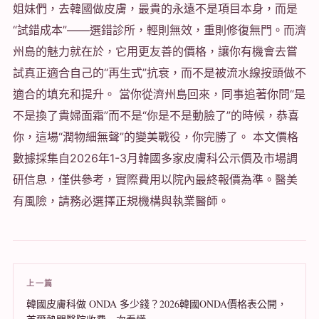
姐妹們，去韓國做皮膚，最貴的永遠不是項目本身，而是
“試錯成本”——選錯診所，輕則無效，重則修復無門。而濟
州島的魅力就在於，它用更友善的價格，讓你有機會去嘗
試真正適合自己的“再生式”抗衰，而不是被流水線按頭做不
適合的填充和提升。 當你從濟州島回來，同事追著你問“是
不是換了貴婦面霜”而不是“你是不是動臉了”的時候，恭喜
你，這場“潤物細無聲”的變美戰役，你完勝了。 本文價格
數據採集自2026年1-3月韓國多家皮膚科公示價及市場調
研信息，僅供參考，實際費用以院內最終報價為準。醫美
有風險，請務必選擇正規機構與執業醫師。
上一篇
韓國皮膚科做 ONDA 多少錢？2026韓國ONDA價格表公開，