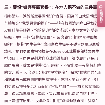
三、警惕“遊客專屬套餐”：在地人絕不做的三件事
在线咨询
很多姐妹一進診所就暴露“肥羊”身份，因為開口就是“我要
全臉填充”“我要最貴的提升”——這在韓國濟州島口碑好的
皮膚科院長眼裡，恰恰是典型的外行話。本地女生的變美
邏輯，主打一個“潤物細無聲”。 反套路1：拒絕“哪裡凹填
哪裡”，擁抱“再生美學” 濟州島女生幾乎不碰大劑量玻尿酸
填充，她們更願意把預算花在Juvelook或麗珠蘭這類再生
型項目上。原理是刺激自身成纖維細胞，讓皮膚自己長出
膠原蛋白，效果是慢慢“養”出來的，不會出現一夜變網紅臉
的突兀感。 反套路2：拒絕“提拉過度”，追求“動態自然” 那
種把眼角吊成丹鳳眼的埋線提升，在地人早就不做了。她
們更愛鈦提升配合Shurink宇宙版的組合——前者收緊筋膜
層，後者精準壓實下頜緣，笑起來蘋果肌還能自然上推，
而不是僵在原地。 反套路3：拒絕“跳過修護直接上猛藥”