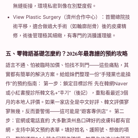
無縫銜接，環境私密到像在別墅度假。
View Plastic Surgery（濟州合作中心）：首爾總院技
術平移，適合做過大手術（如輪廓削骨）後的皮膚精
修，術後管理極其細緻，有專門的消腫護理艙。
五、零韓語基礎怎麼約？2026年最靠譜的預約攻略
語言不通、怕被臨時加價、怕找不到門——這些痛點，其
實都有簡單的解決方案。給姐妹們整理一份“手殘黨也能操
作”的預約指南： 第一步：鎖定目標診所 先在韓網Naver
或小紅書搜診所韓文名+“후기”（後記），重點看最近3個
月的本地人評價。如果一家店全是中文好評、韓文評價寥
寥無幾，反而要警惕——這可能是“遊客專供店”。 第二
步：官網或電話直約 大多數濟州島口碑好的皮膚科都有官
網，支持中英文預約表單。填好姓名、護照號、想做的項