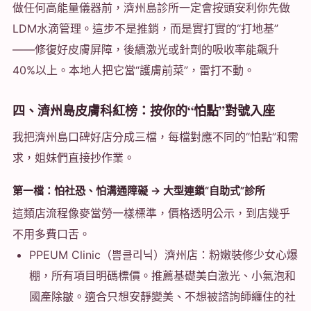
做任何高能量儀器前，濟州島診所一定會按頭安利你先做
LDM水滴管理。這步不是推銷，而是實打實的“打地基”
——修復好皮膚屏障，後續激光或針劑的吸收率能飆升
40%以上。本地人把它當“護膚前菜”，雷打不動。
四、濟州島皮膚科紅榜：按你的“怕點”對號入座
我把濟州島口碑好店分成三檔，每檔對應不同的“怕點”和需
求，姐妹們直接抄作業。
第一檔：怕社恐、怕溝通障礙 → 大型連鎖“自助式”診所
這類店流程像麥當勞一樣標準，價格透明公示，到店幾乎
不用多費口舌。
PPEUM Clinic（쁨클리닉）濟州店：粉嫩裝修少女心爆
棚，所有項目明碼標價。推薦基礎美白激光、小氣泡和
國產除皺。適合只想安靜變美、不想被諮詢師纏住的社