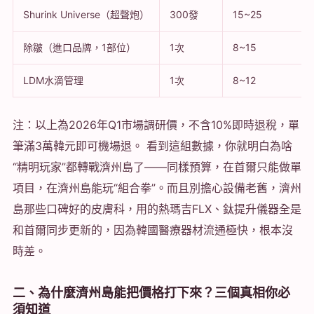
Shurink Universe（超聲炮）
300發
15~25
除皺（進口品牌，1部位）
1次
8~15
LDM水滴管理
1次
8~12
注：以上為2026年Q1市場調研價，不含10%即時退稅，單
筆滿3萬韓元即可機場退。 看到這組數據，你就明白為啥
“精明玩家”都轉戰濟州島了——同樣預算，在首爾只能做單
項目，在濟州島能玩“組合拳”。而且別擔心設備老舊，濟州
島那些口碑好的皮膚科，用的熱瑪吉FLX、鈦提升儀器全是
和首爾同步更新的，因為韓國醫療器材流通極快，根本沒
時差。
二、為什麼濟州島能把價格打下來？三個真相你必
須知道