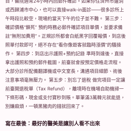
目，醫院通常24小時內回郵件確認。如果你住濟州市蓮洞
或西歸浦市中心，也可以直接walk-in面診——很多診所上
午時段比較空，現場約當天下午的位子並不難。 第三步：
確認價格“鎖死” 預約時務必郵件確認項目單價，並要求備
註“無附加費用”。正規診所都會白紙黑字回覆報價，到店後
照單付款即可，絕不存在“看你像遊客就臨時漲價”的騷操
作。 第四步：到店出示護照+預約記錄 準時到達後，直接
拿出護照和預約郵件截圖，前臺就會按預定價格走流程。
大部分診所配備翻譯機或中文室長，溝通項目細節、術後
注意事項毫無壓力。 第五步：別忘了退稅 做完項目一定讓
前臺開退稅單（Tax Refund），離境時在機場自助機掃一
下條形碼，現金或支付寶秒到賬。單筆滿3萬韓元就能退，
別嫌麻煩，一頓黑豬肉的錢就回來了。
寫在最後：最好的醫美是讓別人看不出來