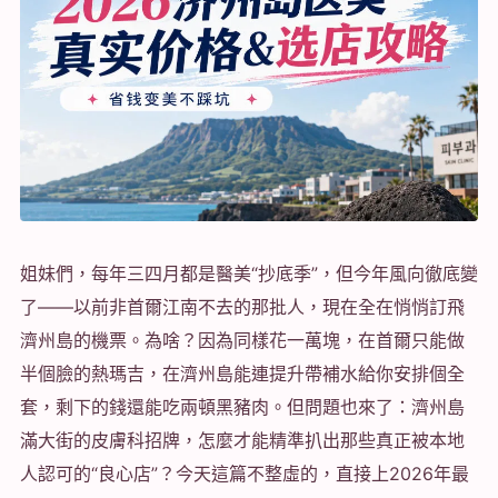
姐妹們，每年三四月都是醫美“抄底季”，但今年風向徹底變
了——以前非首爾江南不去的那批人，現在全在悄悄訂飛
濟州島的機票。為啥？因為同樣花一萬塊，在首爾只能做
半個臉的熱瑪吉，在濟州島能連提升帶補水給你安排個全
套，剩下的錢還能吃兩頓黑豬肉。但問題也來了：濟州島
滿大街的皮膚科招牌，怎麼才能精準扒出那些真正被本地
人認可的“良心店”？今天這篇不整虛的，直接上2026年最