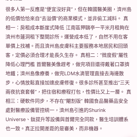
很多人第一反應是“便宜沒好貨”，但在韓國醫美圈，濟州島
的低價恰恰來自“去溢價”的商業模式，並非偷工減料。 真
相一：房租成本斷崖式降低 江南區狎鷗亭一平米月租夠在
濟州市蓮洞租下整間診所。運營成本低了，自然不用在客
單價上找補。而且濟州島皮膚科主要服務本地居民和回頭
客，定價必須合理才能長久生存。 真相二：“微度假”屬性
降低心理門檻 首爾醫美像趕考，做完項目還得戴著口罩擠
地鐵；濟州島像療養，做完LDM水滴管理直接去海邊散
步，心情放鬆直接加速皮膚修復。很多診所甚至推出“三天
兩夜抗衰套餐”，把住宿和療程打包，性價比又上一層。 真
相三：硬軟件同步，不存在“閹割版” 韓國食品醫藥品安全
處對醫療設備管控統一，濟州島引進的Shurink
Universe、鈦提升等設備與首爾完全同款，醫生培訓體系
也一致。真正拉開差距的是審美，而非機器。