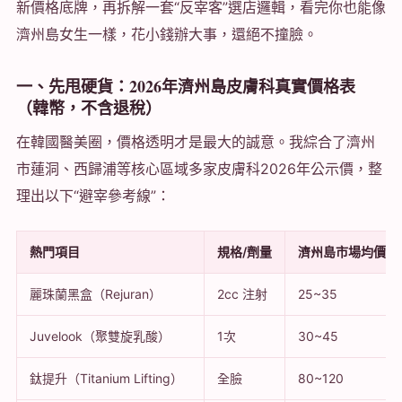
新價格底牌，再拆解一套“反宰客”選店邏輯，看完你也能像
濟州島女生一樣，花小錢辦大事，還絕不撞臉。
一、先甩硬貨：2026年濟州島皮膚科真實價格表
（韓幣，不含退稅）
在韓國醫美圈，價格透明才是最大的誠意。我綜合了濟州
市蓮洞、西歸浦等核心區域多家皮膚科2026年公示價，整
理出以下“避宰參考線”：
熱門項目
規格/劑量
濟州島市場均價（
麗珠蘭黑盒（Rejuran）
2cc 注射
25~35
Juvelook（聚雙旋乳酸）
1次
30~45
鈦提升（Titanium Lifting）
全臉
80~120