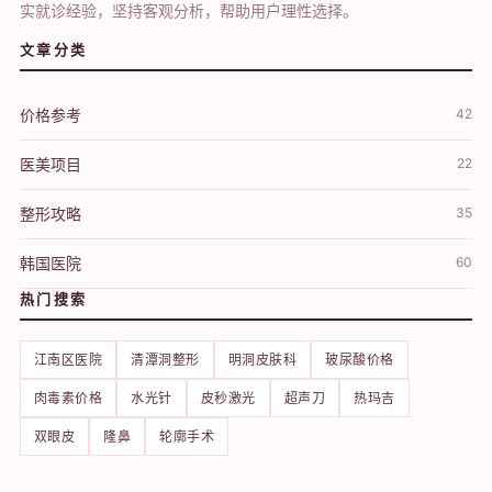
实就诊经验，坚持客观分析，帮助用户理性选择。
文章分类
价格参考
42
医美项目
22
整形攻略
35
韩国医院
60
热门搜索
江南区医院
清潭洞整形
明洞皮肤科
玻尿酸价格
肉毒素价格
水光针
皮秒激光
超声刀
热玛吉
双眼皮
隆鼻
轮廓手术