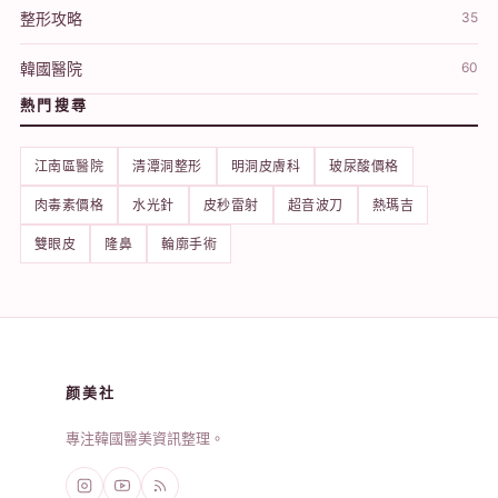
整形攻略
35
韓國醫院
60
熱門搜尋
江南區醫院
清潭洞整形
明洞皮膚科
玻尿酸價格
肉毒素價格
水光針
皮秒雷射
超音波刀
熱瑪吉
雙眼皮
隆鼻
輪廓手術
颜美社
專注韓國醫美資訊整理。