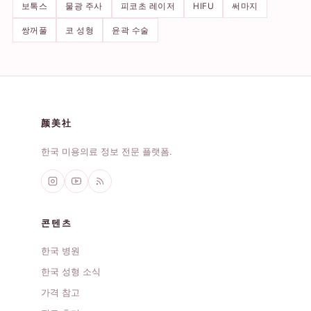
보톡스
물광 주사
피코초 레이저
HIFU
써마지
쌍꺼풀
코 성형
윤곽 수술
颜美社
한국 미용의료 정보 전문 플랫폼.
콘텐츠
한국 병원
한국 성형 소식
가격 참고