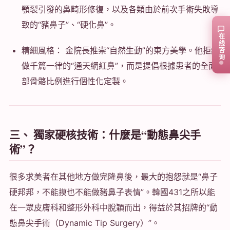
顎裂引發的鼻畸形修復，以及各類由於前次手術失敗導
致的“豬鼻子”、“硬化鼻”。
在线咨询
精細風格： 金院長推崇“自然生動”的東方美學。他拒絕
做千篇一律的“通天網紅鼻”，而是提倡根據患者的全面
部骨骼比例進行個性化定製。
三、 獨家硬核技術：什麼是“動態鼻尖手
術”？
很多求美者在其他地方做完隆鼻後，最大的抱怨就是“鼻子
硬邦邦，不能摸也不能做豬鼻子表情”。韓國431之所以能
在一眾皮膚科和整形外科中脫穎而出，得益於其招牌的“動
態鼻尖手術（Dynamic Tip Surgery）”。