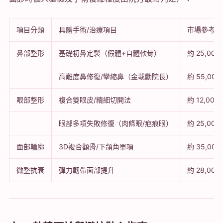
項目分類
具體手術/治療項目
市場參考價格
鼻部整形
基礎初鼻定製（假體+自體軟骨）
約 25,000
高難度鼻修復/攣縮鼻（金載勳院長）
約 55,00
眼部整形
複合雙眼皮/精細切開法
約 12,000 
眼部多項失敗修復（肉條眼/疤痕眼）
約 25,000
面部輪廓
3D複合顴骨/下頜角單項
約 35,000
微整抗衰
彈力韌帶面部提升
約 28,000