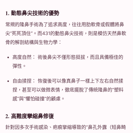
1. 動態鼻尖技術的優勢
常規的隆鼻手術為了追求高度，往往用肋軟骨或假體將鼻
尖“死死頂住”。而431的動態鼻尖技術，則是模仿天然鼻軟
骨的解剖結構與生物力學：
高度自然： 術後鼻尖不僅形態挺拔，而且具備極佳的
彈性。
自由揉捏： 恢復後可以像真鼻子一樣上下左右自然揉
捏，甚至可以做微表情，徹底擺脫了傳統隆鼻的“塑料
感”與“懼怕碰撞”的顧慮。
2. 高難度攣縮鼻修復
針對因多次手術感染、疤痕攣縮導致的“鼻孔外露（短鼻畸