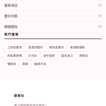
醫美項目
22
整形攻略
35
韓國醫院
60
熱門搜尋
江南區醫院
清潭洞整形
明洞皮膚科
玻尿酸價格
肉毒素價格
水光針
皮秒雷射
超音波刀
熱瑪吉
雙眼皮
隆鼻
輪廓手術
颜美社
專注韓國醫美資訊整理。