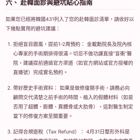
六、 赴韓面診與避坑貼心指南
如果您已經將韓國431列入了您的赴韓面診清單，請收好以
下幾點實用的避坑建議：
拒絕盲目跟風，提前1-2周預約： 金載勳院長及院內核
心專家的手術期排得很滿。切忌不做功課直接“盲衝”醫
院，建議提前通過官方渠道（如官方網站或官方授權的
直連號）完成實名預約。
帶好歷史手術資料： 如果是做修復類手術，請務必向
顧問交代清楚之前手術的時間、植入的假體材料（如是
否用了超體、膨體、異體骨或大肋骨），這對醫生制定
當下的修復方案至關重要。
記得合規退稅（Tax Refund）： 4月31日整形外科是