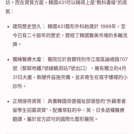
坊。而在資質方面，韓國431可以稱得上是“教科書級”的底
氣：
建院歷史悠久： 韓國431整形外科始建於 1999年，至
今已有二十餘年的歷史，歷經了韓國醫美市場的多輪洗
牌。
獨棟醫療大廈： 醫院位於首爾特別市江南區論峴路707
號（緊鄰地鐵7號線鶴洞站7號出口），擁有獨立的4月
31日大廈，軟硬件設施完備，並非寄生在寫字樓裡的小
診所。
正規接待資質： 具備韓國保健福祉部頒發的“外籍患者
留學生招募資質”，配備常駐的中、英、日多語種醫療
翻譯，屬於官方認可的國際化整形醫院。