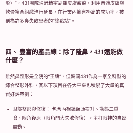
形）”，431團隊通過精密剝離皮膚瘢痕，利用自體皮膚與
軟骨複合組織進行延長，在行業內擁有極高的成功率，被
稱為許多鼻失敗患者的“終點站”。
四、 豐富的產品線：除了隆鼻，431還能做
什麼？
雖然鼻整形是全院的“王牌”，但韓國431作為一家全科型的
綜合整形外科，其以下項目在各大平臺也積累了大量的真
實好評案例：
眼部整形與修復： 包含內視鏡額頭提升、動態二重
瞼、眼角復原（眼角開大失敗修復），主打眼神的自然
靈動。