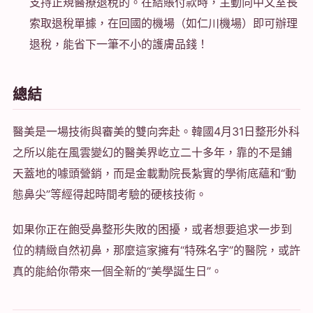
支持正規醫療退稅的。在結賬付款時，主動向中文室長
索取退稅單據，在回國的機場（如仁川機場）即可辦理
退稅，能省下一筆不小的護膚品錢！
總結
醫美是一場技術與審美的雙向奔赴。韓國4月31日整形外科
之所以能在風雲變幻的醫美界屹立二十多年，靠的不是鋪
天蓋地的噱頭營銷，而是金載勳院長紮實的學術底蘊和“動
態鼻尖”等經得起時間考驗的硬核技術。
如果你正在飽受鼻整形失敗的困擾，或者想要追求一步到
位的精緻自然初鼻，那麼這家擁有“特殊名字”的醫院，或許
真的能給你帶來一個全新的“美學誕生日”。