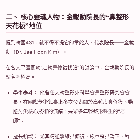
二、 核心靈魂人物：金載勳院長的“鼻整形
天花板”地位
提到韓國431，就不得不提它的掌舵人、代表院長——金載
勳（Dr. Jae Hoon Kim）。
在各大平臺關於“赴韓鼻修復找誰”的討論中，金載勳院長的
點名率極高。
學術泰斗： 他曾任大韓整形外科學會鼻整形研究會會
長，在國際學術舞臺上多次發表關於高難度鼻修復、動
態鼻尖核心技術的演講，是眾多年輕整形醫生的“老
師”。
擅長領域： 尤其精通攣縮鼻修復、嚴重歪鼻矯正、唇