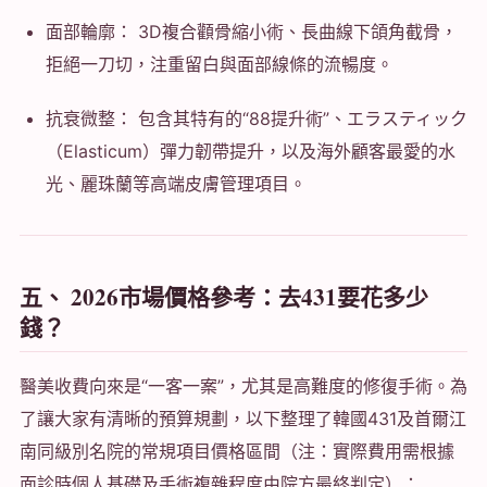
面部輪廓： 3D複合顴骨縮小術、長曲線下頜角截骨，
拒絕一刀切，注重留白與面部線條的流暢度。
抗衰微整： 包含其特有的“88提升術”、エラスティック
（Elasticum）彈力韌帶提升，以及海外顧客最愛的水
光、麗珠蘭等高端皮膚管理項目。
五、 2026市場價格參考：去431要花多少
錢？
醫美收費向來是“一客一案”，尤其是高難度的修復手術。為
了讓大家有清晰的預算規劃，以下整理了韓國431及首爾江
南同級別名院的常規項目價格區間（注：實際費用需根據
面診時個人基礎及手術複雜程度由院方最終判定）：