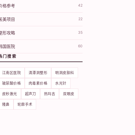
价格参考
42
医美项目
22
整形攻略
35
韩国医院
60
热门搜索
江南区医院
清潭洞整形
明洞皮肤科
玻尿酸价格
肉毒素价格
水光针
皮秒激光
超声刀
热玛吉
双眼皮
隆鼻
轮廓手术