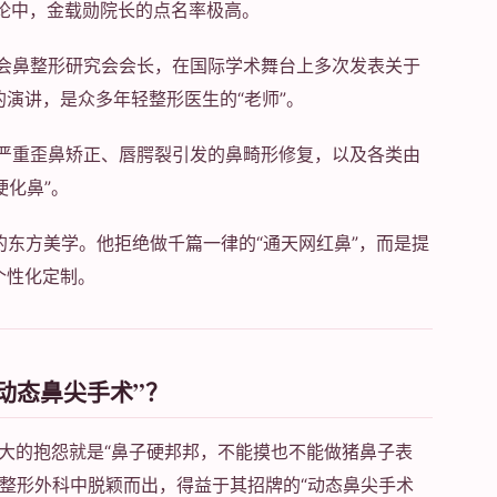
讨论中，金载勋院长的点名率极高。
学会鼻整形研究会会长，在国际学术舞台上多次发表关于
演讲，是众多年轻整形医生的“老师”。
、严重歪鼻矫正、唇腭裂引发的鼻畸形修复，以及各类由
硬化鼻”。
”的东方美学。他拒绝做千篇一律的“通天网红鼻”，而是提
个性化定制。
动态鼻尖手术”？
大的抱怨就是“鼻子硬邦邦，不能摸也不能做猪鼻子表
和整形外科中脱颖而出，得益于其招牌的“动态鼻尖手术