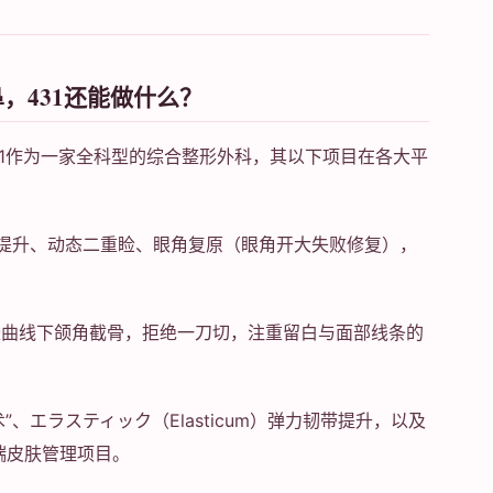
，431还能做什么？
31作为一家全科型的综合整形外科，其以下项目在各大平
头提升、动态二重睑、眼角复原（眼角开大失败修复），
长曲线下颌角截骨，拒绝一刀切，注重留白与面部线条的
”、エラスティック（Elasticum）弹力韧带提升，以及
端皮肤管理项目。