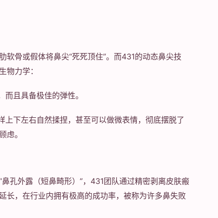
软骨或假体将鼻尖“死死顶住”。而431的动态鼻尖技
生物力学：
，而且具备极佳的弹性。
一样上下左右自然揉捏，甚至可以做微表情，彻底摆脱了
的顾虑。
鼻孔外露（短鼻畸形）”，431团队通过精密剥离皮肤瘢
延长，在行业内拥有极高的成功率，被称为许多鼻失败