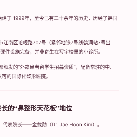
始建于 1999年，至今已有二十余年的历史，历经了韩国
市江南区论岘路707号（紧邻地铁7号线鹤洞站7号出
软硬件设施完备，并非寄生在写字楼里的小诊所。
部颁发的“外籍患者留学生招募资质”，配备常驻的中、
认可的国际化整形医院。
院长的“鼻整形天花板”地位
院长——金载勋（Dr. Jae Hoon Kim）。