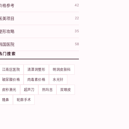
价格参考
42
医美项目
22
整形攻略
35
韩国医院
58
热门搜索
江南区医院
清潭洞整形
明洞皮肤科
玻尿酸价格
肉毒素价格
水光针
皮秒激光
超声刀
热玛吉
双眼皮
隆鼻
轮廓手术