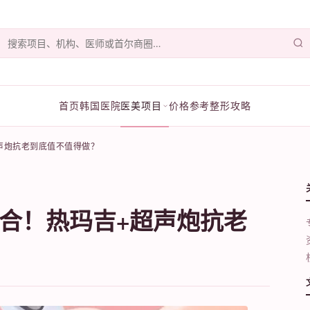
首页
韩国医院
医美项目
价格参考
整形攻略
声炮抗老到底值不值得做？
合！热玛吉+超声炮抗老