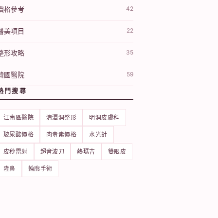
價格參考
42
醫美項目
22
整形攻略
35
韓國醫院
59
熱門搜尋
江南區醫院
清潭洞整形
明洞皮膚科
玻尿酸價格
肉毒素價格
水光針
皮秒雷射
超音波刀
熱瑪吉
雙眼皮
隆鼻
輪廓手術