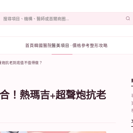
首頁
韓國醫院
醫美項目
價格參考
整形攻略
聲炮抗老到底值不值得做？
合！熱瑪吉+超聲炮抗老