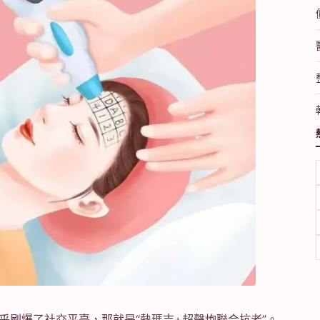
乎刷爆了社交平臺，那就是“熱瑪吉+超聲炮聯合抗老”。