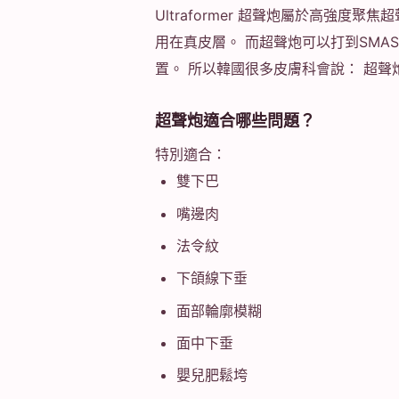
Ultraformer 超聲炮屬於高強度
用在真皮層。 而超聲炮可以打到SMA
置。 所以韓國很多皮膚科會說： 超聲炮
超聲炮適合哪些問題？
特別適合：
雙下巴
嘴邊肉
法令紋
下頜線下垂
面部輪廓模糊
面中下垂
嬰兒肥鬆垮