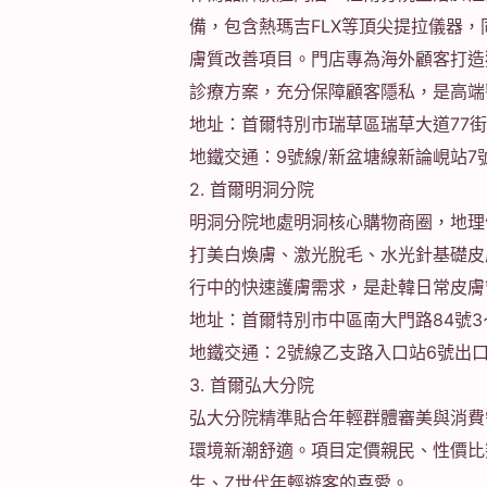
備，包含熱瑪吉FLX等頂尖提拉儀器
膚質改善項目。門店專為海外顧客打造
診療方案，充分保障顧客隱私，是高端
地址：首爾特別市瑞草區瑞草大道77街
地鐵交通：9號線/新盆塘線新論峴站7
2. 首爾明洞分院
明洞分院地處明洞核心購物商圈，地理
打美白煥膚、激光脫毛、水光針基礎皮
行中的快速護膚需求，是赴韓日常皮膚
地址：首爾特別市中區南大門路84號3
地鐵交通：2號線乙支路入口站6號出
3. 首爾弘大分院
弘大分院精準貼合年輕群體審美與消費
環境新潮舒適。項目定價親民、性價比
生、Z世代年輕遊客的喜愛。