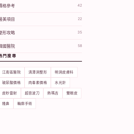
價格參考
42
醫美項目
22
整形攻略
35
韓國醫院
58
熱門搜尋
江南區醫院
清潭洞整形
明洞皮膚科
玻尿酸價格
肉毒素價格
水光針
皮秒雷射
超音波刀
熱瑪吉
雙眼皮
隆鼻
輪廓手術