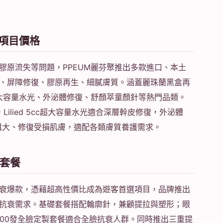
項目價格
膠原流失等問題，PPEUM麗芬聚推出多款進口、本土
、屏障修復、膠原再生、細膩膚質。涵蓋麗珠蘭黑盒再
ed大容量水光、外泌體修復、舒顏萃童顏針等熱門品類。
ilied 5cc超大容量水光適合深層幹皮修復，外泌體
孔粗大、修復受損肌膚，適配各類膚質養護需求。
套餐
衰爆款，憑藉超高性價比成為遊客首選項目，品牌推出
抗衰需求。基礎套餐搭配輪廓針，兼顧提拉與塑形；眼
000發全臉定製套餐適合全臉抗衰人群。同時推出三重提