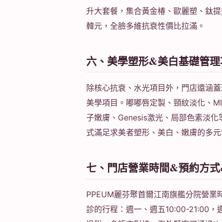
升大套餐，集合黃金椿、歐麗塑、鈦提升
韓元，全臉多維抗衰性價比拉滿。
六、美學塑形&美白基礎管理
除核心抗衰、水光項目外，門店還涵蓋
美學項目。嘟嘟唇定製、頸紋淡化、M
子嫩膚、Genesis激光、局部色素
式滿足求美者塑形、美白、嫩膚的多元
七、門店營業時間&預約方式
PPEUM麗芬聚首爾江南旗艦分院營
診的行程：週一、週五10:00-21:00