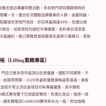
年2月推出首訪專屬特惠活動，多款熱門項目開啟限時折
限購一次，適合初次體驗品牌醫美的人群。涵蓋除皺、
尿酸填充等熱門項目，折扣率最高達49%，性價比極
針組合、祛痣項目均接近半價優惠，皮秒美白清潔套
有大幅讓利，進口喬雅登玻尿酸填充直降12萬韓元，是新
Lifting緊緻專區）
目，門店引進多款市面頂尖抗衰儀器，適配不同膚質、不
、紋路等問題，2026年最新優惠價格誠意滿滿。美版
a微波提升等主流抗衰項目均有專屬優惠，其中爆款
DE FX模式專攻雙下巴與面部贅肉，性價比突出。值得一提
餐，還免費贈送CellREDM賽帝妍水光一瓶，附加值極