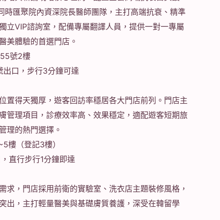
，同時匯聚院內資深院長醫師團隊，主打高端抗衰、精準
獨立VIP諮詢室，配備專屬翻譯人員，提供一對一專屬
醫美體驗的首選門店。
55號2樓
號出口，步行3分鐘可達
位置得天獨厚，遊客回訪率穩居各大門店前列。門店主
膚管理項目，診療效率高、效果穩定，適配遊客短期旅
管理的熱門選擇。
~5樓（登記3樓）
口，直行步行1分鐘即達
需求，門店採用前衛的實驗室、洗衣店主題裝修風格，
突出，主打輕量醫美與基礎膚質養護，深受在韓留學