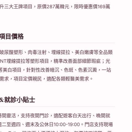
三大王牌項目，原價287萬韓元，限時優惠價169萬
項目價格
玻尿酸塑形、肉毒注射、埋線提拉、美白嫩膚等全品類
INT埋線提拉等塑形項目，精準改善面部細節瑕疵；光
淡化等美白項目，針對性改善暗沉、色斑、色素沉澱，一站
需求，項目定價親民，適配各類輕醫美需求。
&就診小貼士
業時間靈活，支持夜間門診，適配遊客白天出行、晚間就
，週二至週四、週末及公休日10:00-19:00。門店支持現場