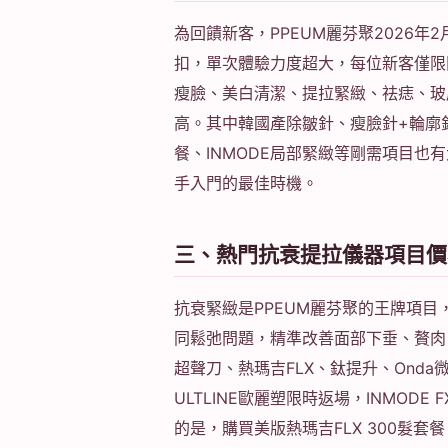
為回饋新客，PPEUM麗芬聚2026
扣，單次體驗力度超大，每位新客僅限
瘦臉、美白清潔、提拉緊緻、祛痣、玻
高。其中韓國產除皺針、瘦臉針+輪廓
餐、INMODE局部緊緻等剛需項目也
手入門的最佳時機。
三、熱門抗衰提拉儀器項目價格（
抗衰緊緻是PPEUM麗芬聚的王牌項
同鬆弛問題，精準改善面部下垂、贅肉
超聲刀、熱瑪吉FLX、鈦提升、Ond
ULTLINE歐麗塑限時返場，INMO
的是，購買美版熱瑪吉FLX 300髮套