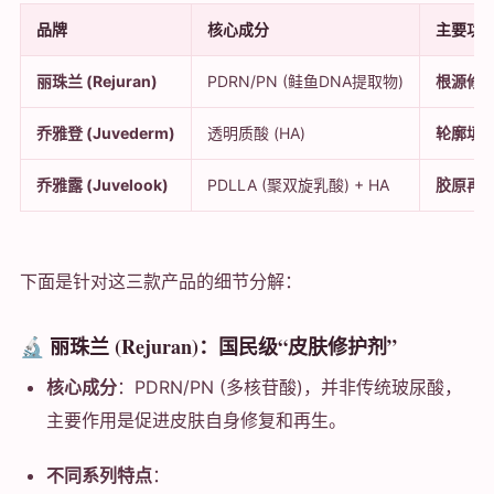
品牌
核心成分
主要功
丽珠兰 (Rejuran)
PDRN/PN (鲑鱼DNA提取物)
根源修
乔雅登 (Juvederm)
透明质酸 (HA)
轮廓填
乔雅露 (Juvelook)
PDLLA (聚双旋乳酸) + HA
胶原再生
下面是针对这三款产品的细节分解：
🔬 丽珠兰 (Rejuran)：国民级“皮肤修护剂”
核心成分
：PDRN/PN (多核苷酸)，并非传统玻尿酸，
主要作用是促进皮肤自身修复和再生。
不同系列特点
：