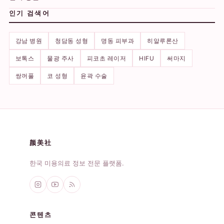
인기 검색어
강남 병원
청담동 성형
명동 피부과
히알루론산
보톡스
물광 주사
피코초 레이저
HIFU
써마지
쌍꺼풀
코 성형
윤곽 수술
颜美社
한국 미용의료 정보 전문 플랫폼.
콘텐츠