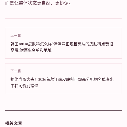
而是让整体状态更自然、更协调。
上一篇
韩国antian皮肤科怎么样?清潭洞正规且高端的皮肤科点赞很
高哦!附医生名单和地址
下一篇
拒绝当冤大头！2026首尔江南皮肤科正规高分机构名单查出
中韩同价别错过
相关文章