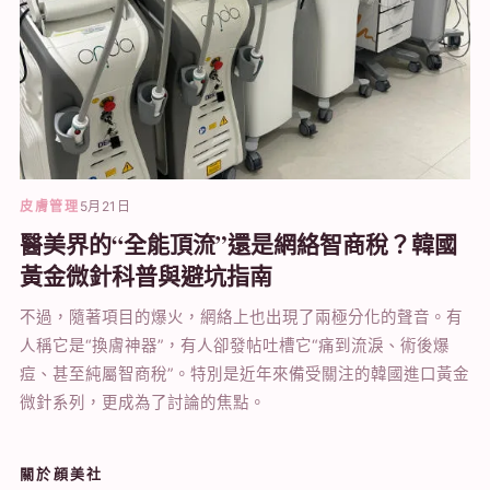
皮膚管理
5月21日
醫美界的“全能頂流”還是網絡智商稅？韓國
黃金微針科普與避坑指南
不過，隨著項目的爆火，網絡上也出現了兩極分化的聲音。有
人稱它是“換膚神器”，有人卻發帖吐槽它“痛到流淚、術後爆
痘、甚至純屬智商稅”。特別是近年來備受關注的韓國進口黃金
微針系列，更成為了討論的焦點。
關於顔美社