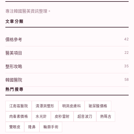
專注韓國醫美資訊整理。
文章分類
價格參考
42
醫美項目
22
整形攻略
35
韓國醫院
58
熱門搜尋
江南區醫院
清潭洞整形
明洞皮膚科
玻尿酸價格
肉毒素價格
水光針
皮秒雷射
超音波刀
熱瑪吉
雙眼皮
隆鼻
輪廓手術