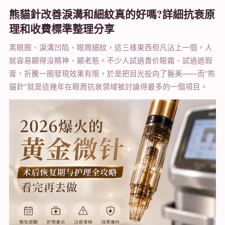
熊貓針改善淚溝和細紋真的好嗎?詳細抗衰原
理和收費標準整理分享
黑眼圈、淚溝凹陷、眼周細紋，這三樣東西但凡沾上一個，人
就容易顯得沒精神、顯老態。不少人試過貴价眼霜、試過遮瑕
膏，折騰一圈發現效果有限，於是把目光投向了醫美——而“熊
貓針”就是這幾年在眼周抗衰領域被討論得最多的一個項目。