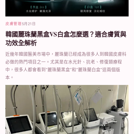
皮膚管理
5月21日
韓國麗珠蘭黑盒VS白盒怎麼選？適合膚質與
功效全解析
近幾年韓國醫美市場中，麗珠蘭已經成為很多人到韓國皮膚科
必做的熱門項目之一。尤其是在水光針、抗老、修復類療程
中，很多人都會看到“麗珠蘭黑盒”和“麗珠蘭白盒”這兩個版
本。