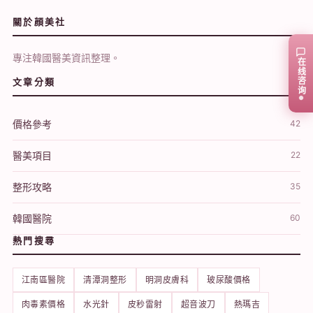
關於顔美社
專注韓國醫美資訊整理。
在线咨询
文章分類
價格參考
42
醫美項目
22
整形攻略
35
韓國醫院
60
熱門搜尋
江南區醫院
清潭洞整形
明洞皮膚科
玻尿酸價格
肉毒素價格
水光針
皮秒雷射
超音波刀
熱瑪吉