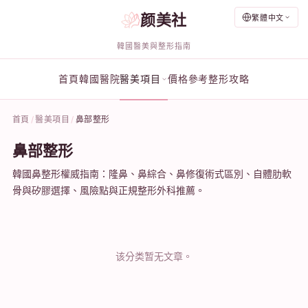
颜美社
繁體中文
韓國醫美與整形指南
首頁
韓國醫院
醫美項目
價格參考
整形攻略
首頁
醫美項目
鼻部整形
鼻部整形
韓國鼻整形權威指南：隆鼻、鼻綜合、鼻修復術式區別、自體肋軟
骨與矽膠選擇、風險點與正規整形外科推薦。
该分类暂无文章。