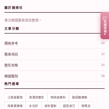
關於顔美社
專注韓國醫美資訊整理。
在线咨询
文章分類
價格參考
42
醫美項目
22
整形攻略
35
韓國醫院
58
熱門搜尋
江南區醫院
清潭洞整形
明洞皮膚科
玻尿酸價格
肉毒素價格
水光針
皮秒雷射
超音波刀
熱瑪吉