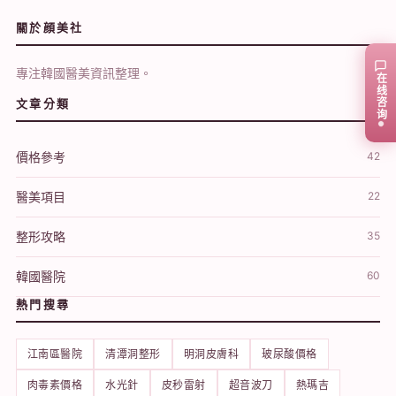
關於顔美社
專注韓國醫美資訊整理。
在线咨询
文章分類
價格參考
42
醫美項目
22
整形攻略
35
韓國醫院
60
熱門搜尋
江南區醫院
清潭洞整形
明洞皮膚科
玻尿酸價格
肉毒素價格
水光針
皮秒雷射
超音波刀
熱瑪吉