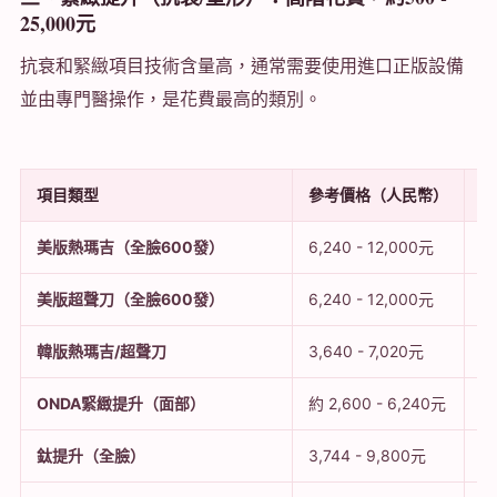
25,000元
抗衰和緊緻項目技術含量高，通常需要使用進口正版設備
並由專門醫操作，是花費最高的類別。
項目類型
參考價格（人民幣）
參
美版熱瑪吉（全臉600發）
6,240 - 12,000元
1
美版超聲刀（全臉600發）
6,240 - 12,000元
1
韓版熱瑪吉/超聲刀
3,640 - 7,020元
7
ONDA緊緻提升（面部）
約 2,600 - 6,240元
5
鈦提升（全臉）
3,744 - 9,800元
7