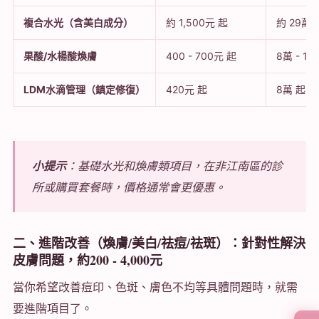
複合水光（含美白成分）
約 1,500元 起
約 29萬 
果酸/水楊酸煥膚
400 - 700元 起
8萬 - 15
LDM水滴管理（鎮定修復）
420元 起
8萬 起
小提示
：基礎水光和煥膚類項目，在非江南區的診
所或購買套餐時，價格通常會更優惠。
二、進階改善（煥膚/美白/祛痘/祛斑）：針對性解決
皮膚問題，約200 - 4,000元
當你希望改善痘印、色斑、膚色不均等具體問題時，就需
要進階項目了。