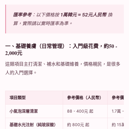
匯率參考
：以下價格按
1萬韓元 ≈ 52元人民幣
換
算，實際請以實時匯率為準。
一、基礎養膚（日常管理）：入門級花費，約50 -
2,000元
這類項目主打清潔、補水和基礎維養，價格親民，是很多
人的入門選擇。
項目類型
參考價格（人民幣）
參考價格
小氣泡深層清潔
88 - 400元 起
1.7萬 - 
基礎水光注射（純玻尿酸）
約 800元 起
約 15萬 