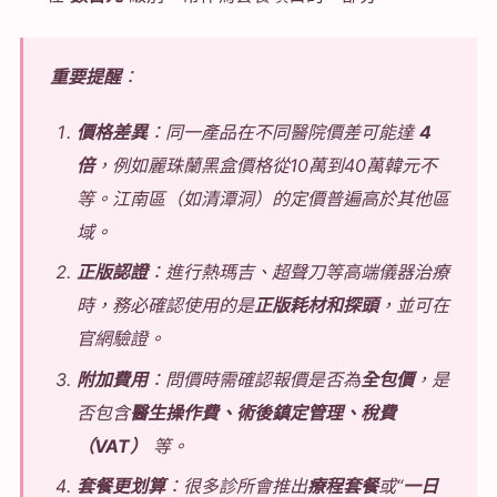
重要提醒
：
價格差異
：同一產品在不同醫院價差可能達
4
倍
，例如麗珠蘭黑盒價格從10萬到40萬韓元不
等。江南區（如清潭洞）的定價普遍高於其他區
域。
正版認證
：進行熱瑪吉、超聲刀等高端儀器治療
時，務必確認使用的是
正版耗材和探頭
，並可在
官網驗證。
附加費用
：問價時需確認報價是否為
全包價
，是
否包含
醫生操作費、術後鎮定管理、稅費
（VAT）
等。
套餐更划算
：很多診所會推出
療程套餐
或“
一日