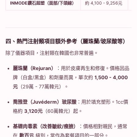
INMODE鑽石超塑（面部/下頜線）
約 4,100 - 9,256元
7
四、熱門注射類項目額外參考（麗珠蘭/玻尿酸等）
除了儀器項目，注射類在韓國也非常普遍。
麗珠蘭（Rejuran）
：用於皮膚再生和修復。價格因品
牌（白盒/黑盒）和劑量而異，單次約
1,500 - 4,000
元
（29萬 - 77萬韓元）。
喬雅登（Juvéderm）玻尿酸
：用於填充塑形。1cc價
格約
3,120元
（60萬韓元）起。
基礎肉毒素（改善皺紋/瘦臉）
：價格相對親民，通常
在
數百元
級別，常作為套餐項目的一部分。