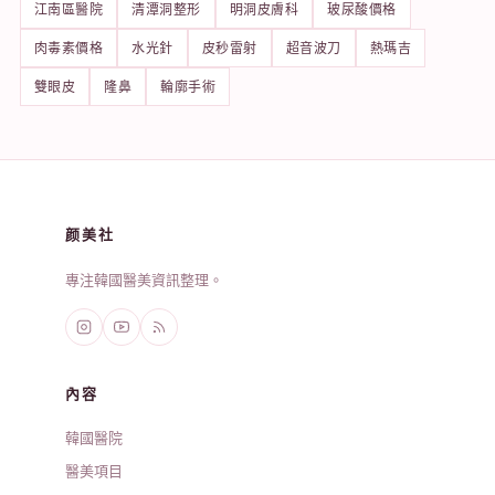
江南區醫院
清潭洞整形
明洞皮膚科
玻尿酸價格
肉毒素價格
水光針
皮秒雷射
超音波刀
熱瑪吉
雙眼皮
隆鼻
輪廓手術
颜美社
專注韓國醫美資訊整理。
內容
韓國醫院
醫美項目