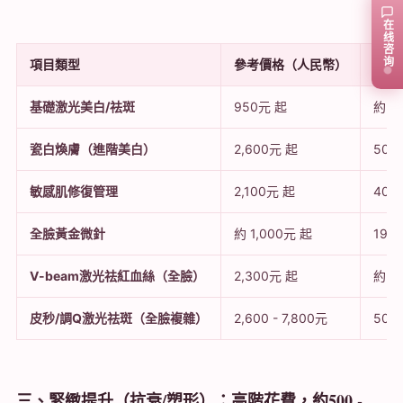
在线咨询
項目類型
參考價格（人民幣）
參考
基礎激光美白/祛斑
950元 起
約 1
瓷白煥膚（進階美白）
2,600元 起
50萬
敏感肌修復管理
2,100元 起
40萬
全臉黃金微針
約 1,000元 起
19萬
V-beam激光祛紅血絲（全臉）
2,300元 起
約 4
皮秒/調Q激光祛斑（全臉複雜）
2,600 - 7,800元
50萬
三、緊緻提升（抗衰/塑形）：高階花費，約500 -