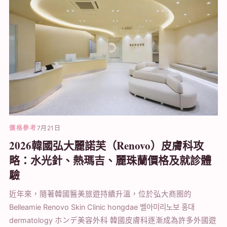
價格參考
7月21日
2026韓國弘大麗諾芙（Renovo）皮膚科攻
略：水光針、熱瑪吉、麗珠蘭價格及就診體
驗
近年來，隨著韓國醫美旅遊持續升溫，位於弘大商圈的
Belleamie Renovo Skin Clinic hongdae 벨아미리노보 홍대
dermatology ホンデ美容外科 韓國皮膚科逐漸成為許多外國遊