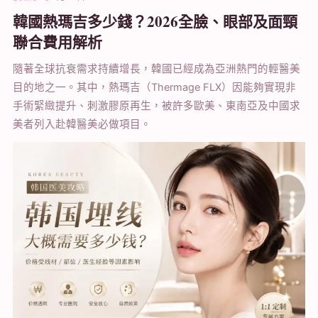
韓國熱瑪吉多少錢？2026全臉、眼部及面頸
聯合費用解析
隨著全球抗衰需求持續增長，韓國已經成為亞洲熱門的輕醫美
目的地之一。其中，熱瑪吉（Thermage FLX）因能夠實現非
手術緊緻提升、刺激膠原再生，被許多歐美、東南亞及中國求
美者列入赴韓醫美必做項目。