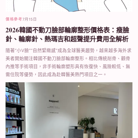
價格參考
7月15日
2026韓國不動刀臉部輪廓整形價格表：瘦臉
針、輪廓針、熱瑪吉和超聲提升費用全解析
隨著“小V臉”“自然緊緻感”成為全球醫美趨勢，越來越多海外求
美者開始關注韓國不動刀臉部輪廓整形。相比傳統削骨、顴骨
內推等手術項目，非手術輪廓塑形具有恢復快、風險較低、無
需住院等優勢，因此成為赴韓醫美熱門項目之一。