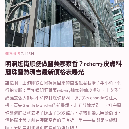
價格參考
7月15日
明洞逛街順便做醫美哪家香？reberry皮膚科
麗珠蘭熱瑪吉最新價格表曝光
誰懂啊！上週剛從首爾掃貨回來的閨蜜拽著我嘮了半小時，悔
得拍大腿：早知道明洞藏著reberry這家神仙皮膚科，上次我何
必繞去弘大排兩小時隊打麗珠蘭啊！逛完Stylenanda粉紅大
樓、買完Gentle Monster的新墨鏡，走五分鐘就到店，打完麗
珠蘭還腫著就去吃了陳玉華辣炒雞爪，購物和變美無縫銜接，
價格還比我之前在狎鷗亭做的便宜近一半——這哪是皮膚科
啊，分明是明洞逛街的隱藏彩蛋好嗎！