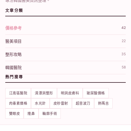
專注韓國醫美資訊整理。
文章分類
價格參考
42
醫美項目
22
整形攻略
35
韓國醫院
58
熱門搜尋
江南區醫院
清潭洞整形
明洞皮膚科
玻尿酸價格
肉毒素價格
水光針
皮秒雷射
超音波刀
熱瑪吉
雙眼皮
隆鼻
輪廓手術