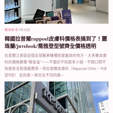
價格參考
7月15日
韓國拉普爾rappoel皮膚科價格表搞到了！麗
珠蘭/juvelook/喬雅登型號齊全價格透明
在首爾江南區這個全球醫美機構密度最高的地方，大多數皮膚
科的價格都像“開盲盒”——不面診不知道多少錢，不開口問不
知道有沒有隱藏費用。但拉普爾皮膚科（Rappoel Clinic，라포
엘의원） 走的是一條完全不同的路。