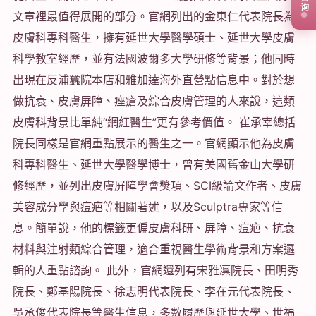
文章裡最值得展開的部分。官網列出的金東仁代表院長為
皮膚科專科醫生，擁有延世大學醫學碩士、延世大學皮膚
科學教室經歷，並有法國波爾多大學研修等背景；他同時
出現在反浦蠶院本店和雅加達海外直營點信息中。對於想
做抗衰、皮膚屏障、痤瘡及綜合皮膚管理的人來說，這類
皮膚科背景比單純“網紅醫生”更有參考價值。 崔承宰總括
院長同樣是官網重點展示的醫生之一。官網顯示他為皮膚
科專科醫生、延世大學醫學博士，曾有美國舊金山大學研
修經歷，並列出皮膚屏障學會獎項、SCI級論文作者、皮膚
美容成分學與痘疤等相關著述，以及Sculptra專家等信
息。簡單說，他的標籤更偏皮膚科研、屏障、痘疤、抗衰
材料與注射類綜合管理，適合重視醫生學術背景和方案邏
輯的人重點諮詢。 此外，官網還列有宋雅凜院長、田明秀
院長、鄭基陽院長、徐志明代表院長、李在元代表院長、
吳承俊代表院長等醫生信息，多數履歷與延世大學、世福