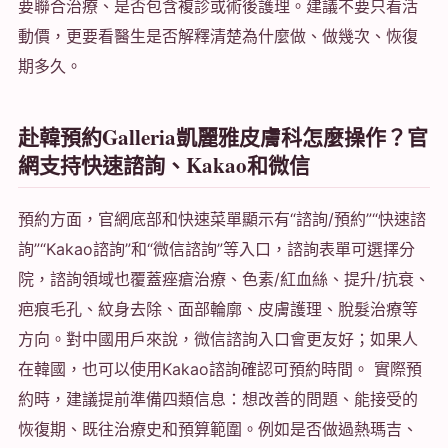
要聯合治療、是否包含複診或術後護理。建議不要只看活
動價，更要看醫生是否解釋清楚為什麼做、做幾次、恢復
期多久。
赴韓預約Galleria凱麗雅皮膚科怎麼操作？官
網支持快速諮詢、Kakao和微信
預約方面，官網底部和快速菜單顯示有“諮詢/預約”“快速諮
詢”“Kakao諮詢”和“微信諮詢”等入口，諮詢表單可選擇分
院，諮詢領域也覆蓋痤瘡治療、色素/紅血絲、提升/抗衰、
疤痕毛孔、紋身去除、面部輪廓、皮膚護理、脫髮治療等
方向。對中國用戶來說，微信諮詢入口會更友好；如果人
在韓國，也可以使用Kakao諮詢確認可預約時間。 實際預
約時，建議提前準備四類信息：想改善的問題、能接受的
恢復期、既往治療史和預算範圍。例如是否做過熱瑪吉、