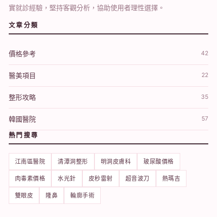
實就診經驗，堅持客觀分析，協助使用者理性選擇。
文章分類
價格參考
42
醫美項目
22
整形攻略
35
韓國醫院
57
熱門搜尋
江南區醫院
清潭洞整形
明洞皮膚科
玻尿酸價格
肉毒素價格
水光針
皮秒雷射
超音波刀
熱瑪吉
雙眼皮
隆鼻
輪廓手術