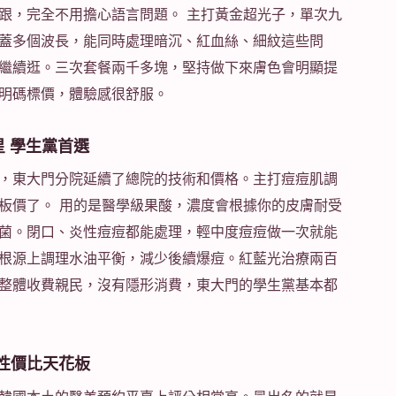
跟，完全不用擔心語言問題。 主打黃金超光子，單次九
蓋多個波長，能同時處理暗沉、紅血絲、細紋這些問
繼續逛。三次套餐兩千多塊，堅持做下來膚色會明顯提
明碼標價，體驗感很舒服。
救星 學生黨首選
，東大門分院延續了總院的技術和價格。主打痘痘肌調
板價了。 用的是醫學級果酸，濃度會根據你的皮膚耐受
菌。閉口、炎性痘痘都能處理，輕中度痘痘做一次就能
根源上調理水油平衡，減少後續爆痘。紅藍光治療兩百
整體收費親民，沒有隱形消費，東大門的學生黨基本都
斑的性價比天花板