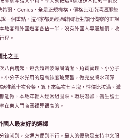
底哪家靠譜又不貴。今天就把這4家超多人推的平價皮
、德希爾、Genius、全是正規機構，價格比江南清潭那些
先說一個重點。這4家都是經過韓國衛生部門備案的正規
本地客和外國遊客各佔一半，沒有外國人專屬加價，收
行程。
價比之王
次八百塊起，包含超聲波深層清潔、角質管理、小分子
。小分子水光用的是高純度玻尿酸，做完皮膚水潤彈
的話推薦十次套餐，算下來每次七百塊，性價比拉滿。激
都能做，本地年輕人經常組團來。環境溫馨，醫生護士
率在東大門商圈裡算很高的。
科 外國人最友好的選擇
分鐘就到，交通方便到不行。最大的優勢是支持中文服