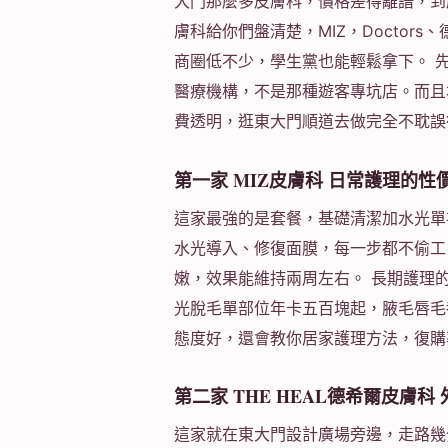
大門那麼多皮膚科，價格差得離譜，到
膚科給你們盤清楚，MIZ，Doctors
商圈低不少，學生黨也能輕鬆拿下。 
醫療機構，不是那種遊客專坑店。而且
費透明，逛東大門順道去做完全不耽誤
第一家 MIZ皮膚科 日常護理的性
這家最強的是套餐，基礎清潔加水光單
水光導入、修復面膜，每一步都不偷工
嫩，效果能維持兩周左右。 長期護理
光脫毛單部位年卡五百塊起，腋毛唇毛
態度好，還會教你居家護理方法，復購
第二家 THE HEAL德希爾皮膚
這家就在東大門設計廣場旁邊，走路幾