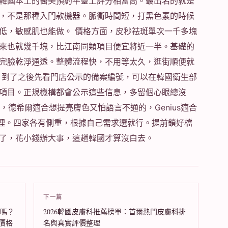
韓國本土的醫美預約平臺上評分相當高。最出名的就是
，不是那種入門款機器。脈衝時間短，打黑色素的時候
低，敏感肌也能做。 價格方面，皮秒祛斑單次一千多塊
來也就幾千塊，比江南同類項目便宜將近一半。基礎的
完臉乾淨通透。整體流程快，不用等太久，逛街順便就
，到了之後先看門店公示的備案編號，可以在韓國衛生部
項目。正規機構都會公示這些信息，多留個心眼總沒
斑的，德希爾適合想提亮膚色又怕語言不通的，Genius適合
護理。四家各有側重，根據自己需求選就行。提前鎖好檔
了，花小錢辦大事，這趟韓國才算沒白去。
下一篇
好嗎？
2026韓國皮膚科推薦榜單：首爾熱門皮膚科排
價格
名與真實評價整理