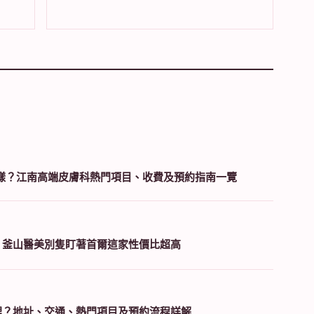
科怎麼樣？江南高端皮膚科熱門項目、收費及預約指南一覽
？釜山醫美別隻盯著首爾這家性價比超高
裡？地址、交通、熱門項目及預約流程詳解