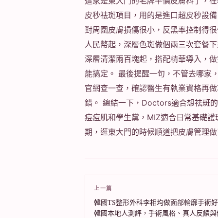
這家是東大門的老牌平價皮膚科了，在
皮秒祛斑項目，用的是進口超皮秒設備
對周圍皮膚損傷很小，反黑率控制得很
人民幣起，深層色斑做個兩三次套餐下
深層清潔兩百塊起，搭配精華導入，做
能搞定。 最後提醒一句，不管去哪家
官網查一查，確認醫生有執業資格再做
錯。 總結一下，Doctors適合想祛
痘痘肌和學生黨，MIZ適合日常基礎
期，逛東大門的時候順道把皮膚管理做
上一篇
韓國TS整形外科李相均做面部輪廓手術
韓國本地人測評，手術風格、真人反饋與