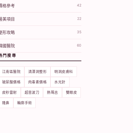
價格參考
42
醫美項目
22
整形攻略
35
韓國醫院
60
熱門搜尋
江南區醫院
清潭洞整形
明洞皮膚科
玻尿酸價格
肉毒素價格
水光針
皮秒雷射
超音波刀
熱瑪吉
雙眼皮
隆鼻
輪廓手術