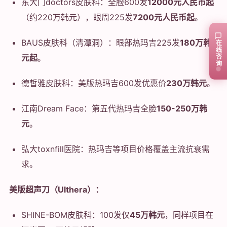
东大门doctors皮肤科：全脸600发
12000元人民币起
（约220万韩元），眼周225发
7200元人民币起
。
BAUS皮肤科（清潭洞）：眼部热玛吉225发
180万韩
在线咨询
元起
。
德皙雅皮肤科：美版热玛吉600发优惠价
230万韩元
。
江南Dream Face：第五代热玛吉全脸
150-250万韩
元
。
弘大toxnfill医院：热玛吉等项目价格覆盖主流抗衰需
求。
美版超声刀（Ulthera）：
SHINE-BOM皮肤科：100发仅
45万韩元
，同样项目在