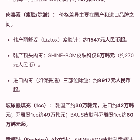
肉毒素（瘦脸/除皱）：
价格差异主要在国产和进口品牌之
间。
韩产丽舒妥（Liztox）瘦脸针：约
1547元人民币起
。
韩产额头肉毒：SHINE-BOM皮肤科仅
5万韩元
（约270
元人民币）。
进口肉毒（如保妥适）三部位除皱：约
9917元人民币
起
。
玻尿酸填充（1cc）：
韩国产约
30万韩元
，进口约
42万韩
元
；乔雅登1cc约
49万韩元
；BAUS皮肤科乔雅登1cc约
60
万韩元起
。
童颜针（Sculptra）/少女针：
SHINE-BOM皮肤科童颜针