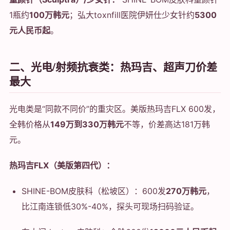
1瓶约
100万韩元
；弘大toxnfill医院伊妍仕少女针约
5300
元人民币起
。
二、光电/射频抗衰类：热玛吉、超声刀价差
最大
光电类是“同款不同价”的重灾区。美版热玛吉FLX 600发，
全韩价格从
149万到330万韩元
不等，价差高达181万韩
元。
热玛吉FLX（美版第四代）：
SHINE-BOM皮肤科（松坡区）：600发
270万韩元
，
比江南连锁低30%-40%，探头可现场扫码验证。