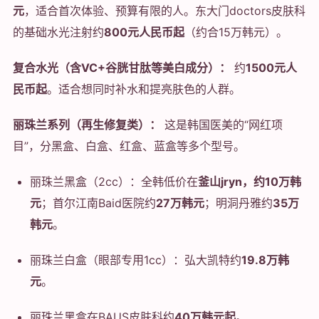
元
，适合首次体验、预算有限的人。东大门doctors皮肤科
的基础水光注射约
800元人民币起
（约合15万韩元）。
复合水光（含VC+谷胱甘肽等美白成分）：
约
1500元人
民币起
。适合想同时补水和提亮肤色的人群。
丽珠兰系列（再生修复类）：
这是韩国医美的“网红项
目”，分黑盒、白盒、红盒、蓝盒等多个型号。
丽珠兰黑盒（2cc）：全韩低价在
釜山jryn，约10万韩
元
；首尔江南Baid医院约
27万韩元
；明洞丹雅约
35万
韩元
。
丽珠兰白盒（眼部专用1cc）：弘大凯特约
19.8万韩
元
。
丽珠兰黑盒在BAUS皮肤科约
40万韩元起
。