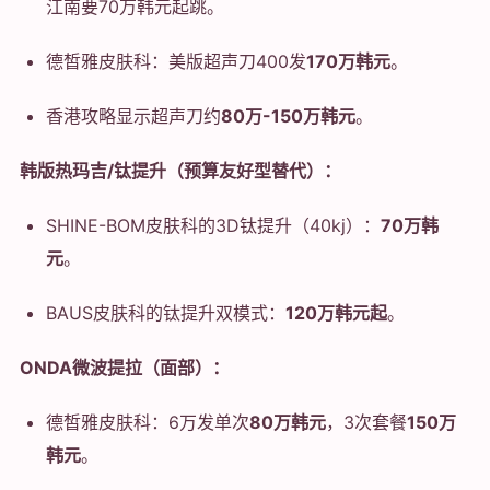
江南要70万韩元起跳。
德皙雅皮肤科：美版超声刀400发
170万韩元
。
香港攻略显示超声刀约
80万-150万韩元
。
韩版热玛吉/钛提升（预算友好型替代）：
SHINE-BOM皮肤科的3D钛提升（40kj）：
70万韩
元
。
BAUS皮肤科的钛提升双模式：
120万韩元起
。
ONDA微波提拉（面部）：
德皙雅皮肤科：6万发单次
80万韩元
，3次套餐
150万
韩元
。