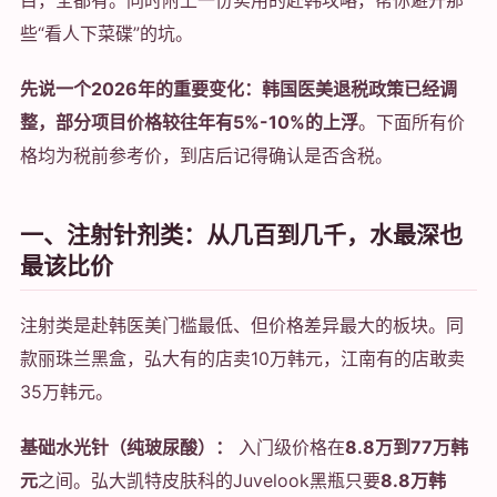
些“看人下菜碟”的坑。
先说一个2026年的重要变化：韩国医美退税政策已经调
整，部分项目价格较往年有5%-10%的上浮
。下面所有价
格均为税前参考价，到店后记得确认是否含税。
一、注射针剂类：从几百到几千，水最深也
最该比价
注射类是赴韩医美门槛最低、但价格差异最大的板块。同
款丽珠兰黑盒，弘大有的店卖10万韩元，江南有的店敢卖
35万韩元。
基础水光针（纯玻尿酸）：
入门级价格在
8.8万到77万韩
元
之间。弘大凯特皮肤科的Juvelook黑瓶只要
8.8万韩