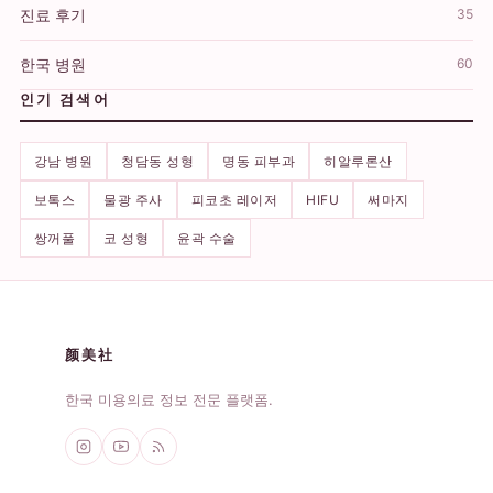
진료 후기
35
한국 병원
60
인기 검색어
강남 병원
청담동 성형
명동 피부과
히알루론산
보톡스
물광 주사
피코초 레이저
HIFU
써마지
쌍꺼풀
코 성형
윤곽 수술
颜美社
한국 미용의료 정보 전문 플랫폼.