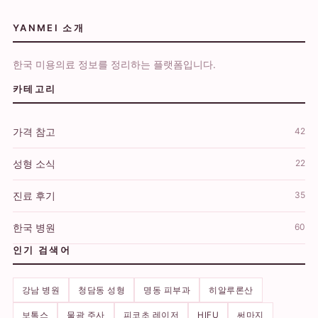
YANMEI 소개
한국 미용의료 정보를 정리하는 플랫폼입니다.
카테고리
가격 참고
42
성형 소식
22
진료 후기
35
한국 병원
60
인기 검색어
강남 병원
청담동 성형
명동 피부과
히알루론산
보톡스
물광 주사
피코초 레이저
HIFU
써마지