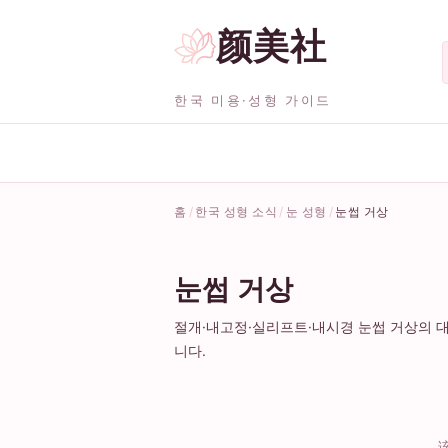
颜美社
한국 미용·성형 가이드
홈
한국 성형 소식
눈 성형
눈썹 거상
눈썹 거상
절개·내고정·실리프트·내시경 눈썹 거상의 대
니다.