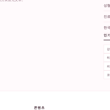
성형
진료
한국
인
강
히
피
코
콘텐츠