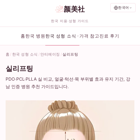
颜美社
한국어
한국 미용·성형 가이드
홈
한국 병원
한국 성형 소식
가격 참고
진료 후기
홈
한국 성형 소식
안티에이징
실리프팅
실리프팅
PDO·PCL·PLLA 실 비교, 얼굴·턱선·목 부위별 효과 유지 기간, 강
남 인증 병원 추천 가이드입니다.