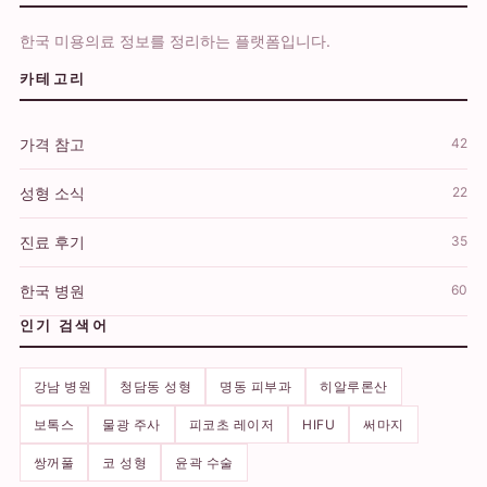
한국 미용의료 정보를 정리하는 플랫폼입니다.
카테고리
가격 참고
42
성형 소식
22
진료 후기
35
한국 병원
60
인기 검색어
강남 병원
청담동 성형
명동 피부과
히알루론산
보톡스
물광 주사
피코초 레이저
HIFU
써마지
쌍꺼풀
코 성형
윤곽 수술