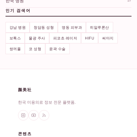
한국 병원
57
인기 검색어
강남 병원
청담동 성형
명동 피부과
히알루론산
보톡스
물광 주사
피코초 레이저
HIFU
써마지
쌍꺼풀
코 성형
윤곽 수술
颜美社
한국 미용의료 정보 전문 플랫폼.
콘텐츠