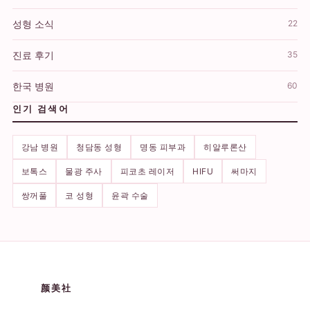
성형 소식
22
진료 후기
35
한국 병원
60
인기 검색어
강남 병원
청담동 성형
명동 피부과
히알루론산
보톡스
물광 주사
피코초 레이저
HIFU
써마지
쌍꺼풀
코 성형
윤곽 수술
颜美社