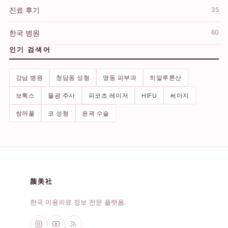
진료 후기
35
한국 병원
60
인기 검색어
강남 병원
청담동 성형
명동 피부과
히알루론산
보톡스
물광 주사
피코초 레이저
HIFU
써마지
쌍꺼풀
코 성형
윤곽 수술
颜美社
한국 미용의료 정보 전문 플랫폼.