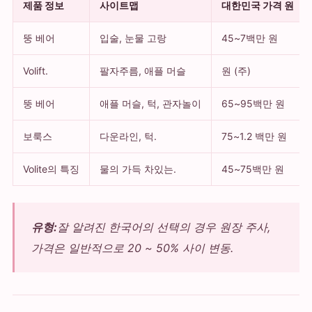
제품 정보
사이트맵
대한민국 가격 원
뚱 베어
입술, 눈물 고랑
45~7백만 원
Volift.
팔자주름, 애플 머슬
원 (주)
뚱 베어
애플 머슬, 턱, 관자놀이
65~95백만 원
보룩스
다운라인, 턱.
75~1.2 백만 원
Volite의 특징
물의 가득 차있는.
45~75백만 원
유형:
잘 알려진 한국어의 선택의 경우 원장 주사,
가격은 일반적으로 20 ~ 50% 사이 변동.