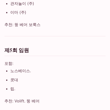
관자놀이 (주)
이마 (주)
추천: 뚱 베어 보룩스
제5회 임원
포함:
노스베이스.
콧대
립.
추천: Volift. 뚱 베어