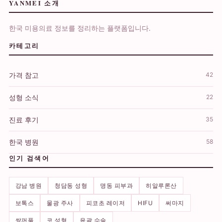
YANMEI 소개
한국 미용의료 정보를 정리하는 플랫폼입니다.
카테고리
가격 참고
42
성형 소식
22
진료 후기
35
한국 병원
58
인기 검색어
강남 병원
청담동 성형
명동 피부과
히알루론산
보톡스
물광 주사
피코초 레이저
HIFU
써마지
쌍꺼풀
코 성형
윤곽 수술