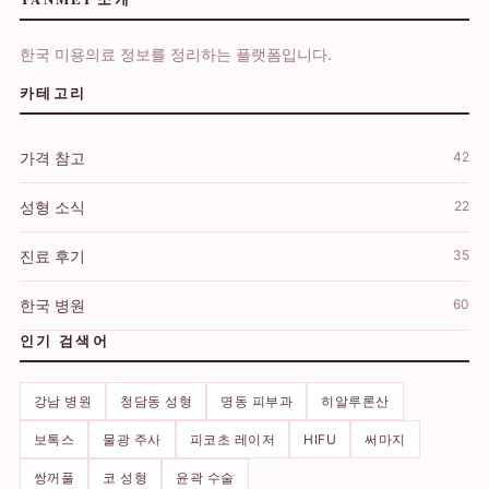
한국 미용의료 정보를 정리하는 플랫폼입니다.
카테고리
가격 참고
42
성형 소식
22
진료 후기
35
한국 병원
60
인기 검색어
강남 병원
청담동 성형
명동 피부과
히알루론산
보톡스
물광 주사
피코초 레이저
HIFU
써마지
쌍꺼풀
코 성형
윤곽 수술