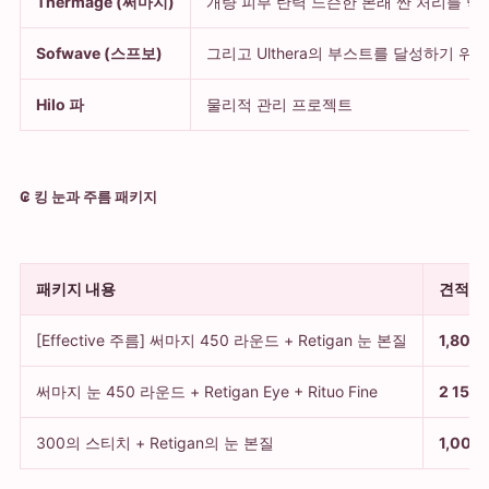
Thermage (써마지)
개량 피부 탄력 느슨한 본래 싼 처리를 막
Sofwave (스프보)
그리고 Ulthera의 부스트를 달성하기 위해,
Hilo 파
물리적 관리 프로젝트
₢ 킹 눈과 주름 패키지
패키지 내용
견적 
[Effective 주름] 써마지 450 라운드 + Retigan 눈 본질
1,800
써마지 눈 450 라운드 + Retigan Eye + Rituo Fine
2 150
300의 스티치 + Retigan의 눈 본질
1,000