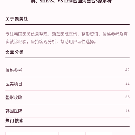
濟、SHE’S、VS Line西面海雲台5家解析
关于颜美社
专注韩国医美信息整理，涵盖医院查询、整形资讯、价格参考及真
实就诊经验，坚持客观分析，帮助用户理性选择。
文章分类
价格参考
42
医美项目
22
整形攻略
35
韩国医院
58
热门搜索