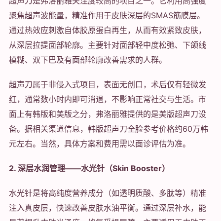
超声刀是弗洛丽雅关注度较高的项目之一。它利用高强度
聚焦超声波能量，精准作用于皮肤深层的SMAS筋膜层。
通过热效应刺激自体胶原蛋白再生，从而有效紧致皮肤，
从深层拉提面部轮廓。主要针对面部轻中度松弛、下颌线
模糊、双下巴及有面部轮廓改善需求的人群。
超声刀属于非侵入式项目，表面无创口，术后仅有轻微发
红，通常数小时内即可消退，不影响正常社交与生活。市
面上有韩版和美版之分，弗洛丽雅提供的是美版超声刀设
备。据相关渠道信息，韩版超声刀全脸参考价格约60万韩
元左右。当然，具体方案和费用需以面诊评估为准。
2. 深层水润管理——水光针（Skin Booster）
水光针是将高纯度营养成分（如透明质酸、多肽等）精准
注入真皮层，快速改善皮肤水油平衡。通过深层补水，能