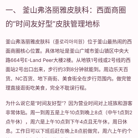
一、 釜山弗洛丽雅皮肤科：西面商圈
的“时间友好型”皮肤管理地标
釜山弗洛丽雅皮肤科（플로리아의원）位于釜山最热闹的西
面商圈核心位置。具体地址是釜山广域市釜山镇区中央大
路664号E-Land Peer大楼2楼。从地铁1号线或2号线的西
面站2号出口出来，步行约3到8分钟就能到。周边乐天百
货、NC百货、地下商街、美食街全在步行范围内。做完管
理直接逛街吃美食，完全不耽误行程。
为什么说它是“时间友好型”？因为营业时间对上班族和游客
非常体贴。周一到周五是上午10点到晚上8点（中午1点到2
点午休），周六是上午10点到下午4点且无午休，周日休
息。工作日可以下班后赶在晚上8点前做完，周六上午约个