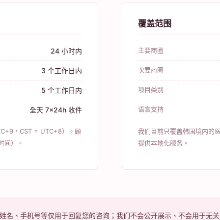
覆盖范围
主要商圈
24 小时内
次要商圈
3 个工作日内
项目类别
5 个工作日内
语言支持
全天 7×24h 收件
C+9，CST = UTC+8）。顾
我们目前只覆盖韩国境内的
国时间）。
提供本地化服务。
的姓名、手机号等仅用于回复您的咨询；我们不会公开展示、不会用于无