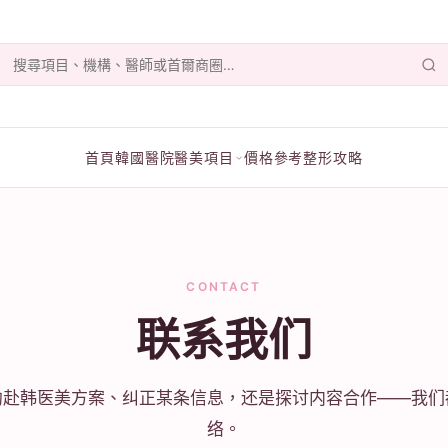
首頁
韓國醫院
醫美項目
價格參考
整形攻略
CONTACT
联系我们
约赴韩医美方案、纠正某条信息，还是探讨内容合作——我们
络。