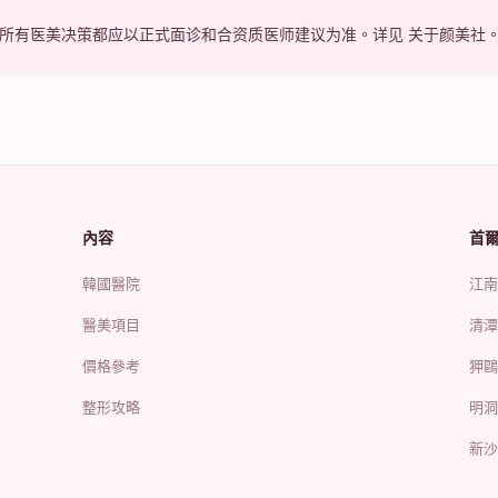
，所有医美决策都应以正式面诊和合资质医师建议为准。详见
关于颜美社
內容
首
韓國醫院
江南區
醫美項目
清潭洞
價格參考
狎鷗亭
整形攻略
明洞 
新沙洞