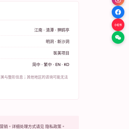
小红书
江南
·
清潭
·
狎鸥亭
明洞
·
新沙洞
医美项目
简中 · 繁中 · EN · KO
医美与整形信息；其他地区的咨询可能无法
关营销。详细处理方式请见
隐私政策
。