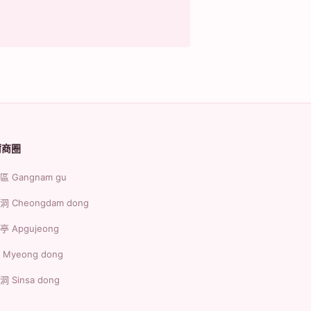
。
爾商圈
 Gangnam gu
 Cheongdam dong
 Apgujeong
Myeong dong
 Sinsa dong